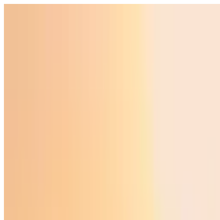
Ўзбекистон
Жаҳон
Иқтисодиёт
Жамият
Спорт
Технология
Ўзбекча
Таълим
Молия
Авто
Соғлом ҳаёт
Кўчмас мулк
Аёллар дунёси
Туризм
Бизнес
Ўзбекча
Реклама