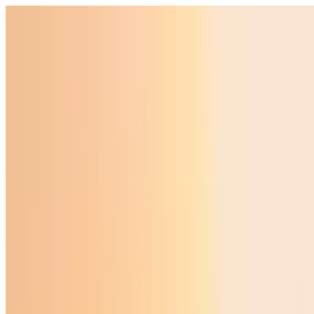
Ўзбекистон
Жаҳон
Иқтисодиёт
Жамият
Спорт
Технология
Ўзбекча
Таълим
Молия
Авто
Соғлом ҳаёт
Кўчмас мулк
Аёллар дунёси
Туризм
Бизнес
Ўзбекча
Реклама