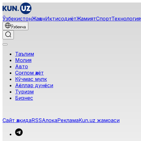
Ўзбекистон
Жаҳон
Иқтисодиёт
Жамият
Спорт
Технология
Ўзбекча
Таълим
Молия
Авто
Соғлом ҳаёт
Кўчмас мулк
Аёллар дунёси
Туризм
Бизнес
Сайт ҳақида
RSS
Алоқа
Реклама
Kun.uz жамоаси