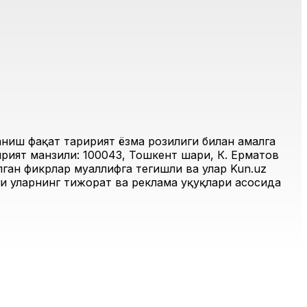
иш фақат таҳририят ёзма розилиги билан амалга
рият манзили: 100043, Тошкент шаҳри, К. Ерматов
ган фикрлар муаллифга тегишли ва улар Kun.uz
и уларнинг тижорат ва реклама ҳуқуқлари асосида