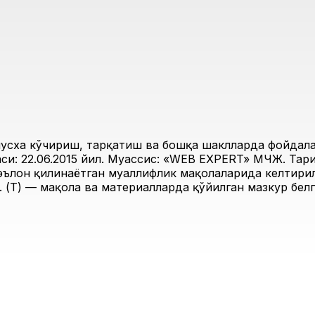
усха кўчириш, тарқатиш ва бошқа шаклларда фойдалан
и: 22.06.2015 йил. Муассис: «WEB EXPERT» МЧЖ. Таҳри
 эълон қилинаётган муаллифлик мақолаларида келтирил
 (Т) — мақола ва материалларда қўйилган мазкур белг