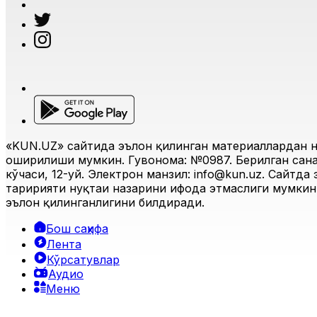
«KUN.UZ» сайтида эълон қилинган материаллардан н
оширилиши мумкин. Гувоҳнома: №0987. Берилган санас
кўчаси, 12-уй. Электрон манзил:
info@kun.uz
. Сайтда
таҳририяти нуқтаи назарини ифода этмаслиги мумкин.
эълон қилинганлигини билдиради.
Бош саҳифа
Лента
Кўрсатувлар
Аудио
Меню