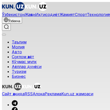
Ўзбекистон
Жаҳон
Иқтисодиёт
Жамият
Спорт
Технология
Ўзбекча
Таълим
Молия
Авто
Соғлом ҳаёт
Кўчмас мулк
Аёллар дунёси
Туризм
Бизнес
Сайт ҳақида
RSS
Алоқа
Реклама
Kun.uz жамоаси