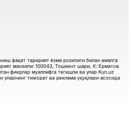
иш фақат таҳририят ёзма розилиги билан амалга
рият манзили: 100043, Тошкент шаҳри, К. Ерматов
ган фикрлар муаллифга тегишли ва улар Kun.uz
и уларнинг тижорат ва реклама ҳуқуқлари асосида