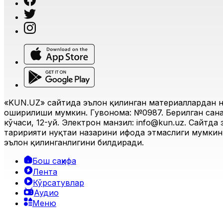
«KUN.UZ» сайтида эълон қилинган материаллардан н
оширилиши мумкин. Гувоҳнома: №0987. Берилган санас
кўчаси, 12-уй. Электрон манзил:
info@kun.uz
. Сайтда
таҳририяти нуқтаи назарини ифода этмаслиги мумкин.
эълон қилинганлигини билдиради.
Бош саҳифа
Лента
Кўрсатувлар
Аудио
Меню