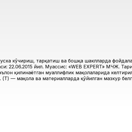
усха кўчириш, тарқатиш ва бошқа шаклларда фойдалан
и: 22.06.2015 йил. Муассис: «WEB EXPERT» МЧЖ. Таҳри
 эълон қилинаётган муаллифлик мақолаларида келтирил
 (Т) — мақола ва материалларда қўйилган мазкур белг