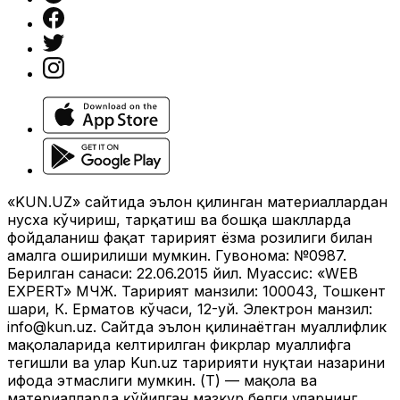
«KUN.UZ» сайтида эълон қилинган материаллардан
нусха кўчириш, тарқатиш ва бошқа шаклларда
фойдаланиш фақат таҳририят ёзма розилиги билан
амалга оширилиши мумкин. Гувоҳнома: №0987.
Берилган санаси: 22.06.2015 йил. Муассис: «WEB
EXPERT» МЧЖ. Таҳририят манзили: 100043, Тошкент
шаҳри, К. Ерматов кўчаси, 12-уй. Электрон манзил:
info@kun.uz
. Сайтда эълон қилинаётган муаллифлик
мақолаларида келтирилган фикрлар муаллифга
тегишли ва улар Kun.uz таҳририяти нуқтаи назарини
ифода этмаслиги мумкин. (Т) — мақола ва
материалларда қўйилган мазкур белги уларнинг