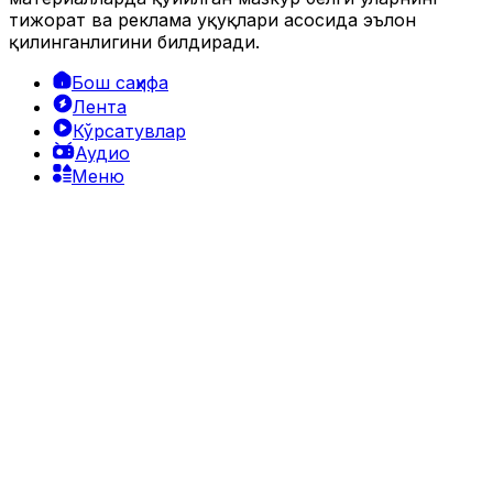
тижорат ва реклама ҳуқуқлари асосида эълон
қилинганлигини билдиради.
Бош саҳифа
Лента
Кўрсатувлар
Аудио
Меню