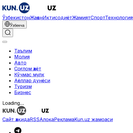
Ўзбекистон
Жаҳон
Иқтисодиёт
Жамият
Спорт
Технология
Ўзбекча
Таълим
Молия
Авто
Соғлом ҳаёт
Кўчмас мулк
Аёллар дунёси
Туризм
Бизнес
Loading…
Сайт ҳақида
RSS
Алоқа
Реклама
Kun.uz жамоаси