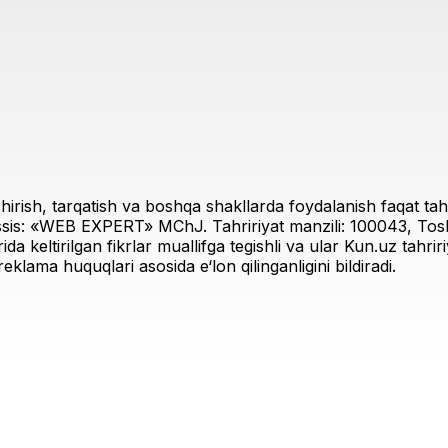
irish, tarqatish va boshqa shakllarda foydalanish faqat tahri
sis: «WEB EXPERT» MChJ. Tahririyat manzili: 100043, Toshk
rida keltirilgan fikrlar muallifga tegishli va ular Kun.uz tahr
eklama huquqlari asosida e‘lon qilinganligini bildiradi.