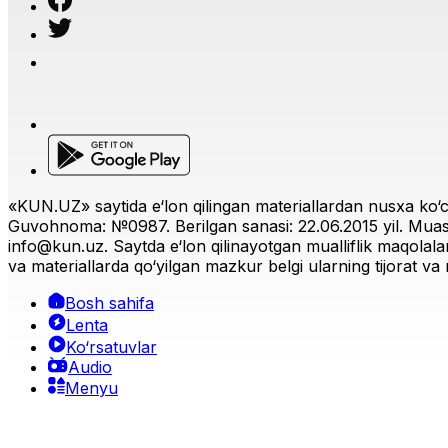
«KUN.UZ» saytida e‘lon qilingan materiallardan nusxa ko‘ch
Guvohnoma: №0987. Berilgan sanasi: 22.06.2015 yil. Muas
info@kun.uz
. Saytda e‘lon qilinayotgan mualliflik maqolala
va materiallarda qo‘yilgan mazkur belgi ularning tijorat va r
Bosh sahifa
Lenta
Ko‘rsatuvlar
Audio
Menyu