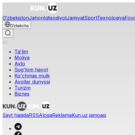
O‘zbekiston
Jahon
Iqtisodiyot
Jamiyat
Sport
Texnologiya
Foyd
O'zbekcha
Ta'lim
Moliya
Avto
Sog'lom hayot
Ko'chmas mulk
Ayollar dunyosi
Turizm
Biznes
Sayt haqida
RSS
Aloqa
Reklama
Kun.uz jamoasi