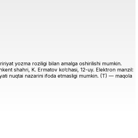
riyat yozma roziligi bilan amalga oshirilishi mumkin.
ent shahri, K. Ermatov ko‘chasi, 12-uy. Elektron manzil:
iriyati nuqtai nazarini ifoda etmasligi mumkin. (T) — maqola