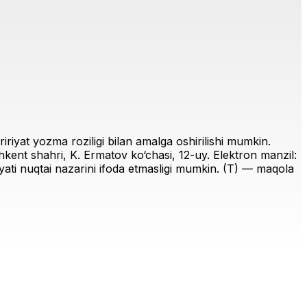
riyat yozma roziligi bilan amalga oshirilishi mumkin.
ent shahri, K. Ermatov ko‘chasi, 12-uy. Elektron manzil:
iriyati nuqtai nazarini ifoda etmasligi mumkin. (T) — maqola