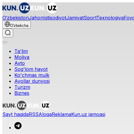
O‘zbekiston
Jahon
Iqtisodiyot
Jamiyat
Sport
Texnologiya
Foyd
O'zbekcha
Ta'lim
Moliya
Avto
Sog'lom hayot
Ko'chmas mulk
Ayollar dunyosi
Turizm
Biznes
Sayt haqida
RSS
Aloqa
Reklama
Kun.uz jamoasi