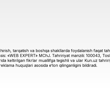
irish, tarqatish va boshqa shakllarda foydalanish faqat tahri
sis: «WEB EXPERT» MChJ. Tahririyat manzili: 100043, Toshk
rida keltirilgan fikrlar muallifga tegishli va ular Kun.uz tahr
eklama huquqlari asosida e‘lon qilinganligini bildiradi.