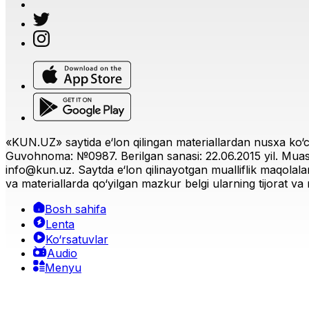
«KUN.UZ» saytida e‘lon qilingan materiallardan nusxa ko‘ch
Guvohnoma: №0987. Berilgan sanasi: 22.06.2015 yil. Muas
info@kun.uz
. Saytda e‘lon qilinayotgan mualliflik maqolala
va materiallarda qo‘yilgan mazkur belgi ularning tijorat va r
Bosh sahifa
Lenta
Ko‘rsatuvlar
Audio
Menyu