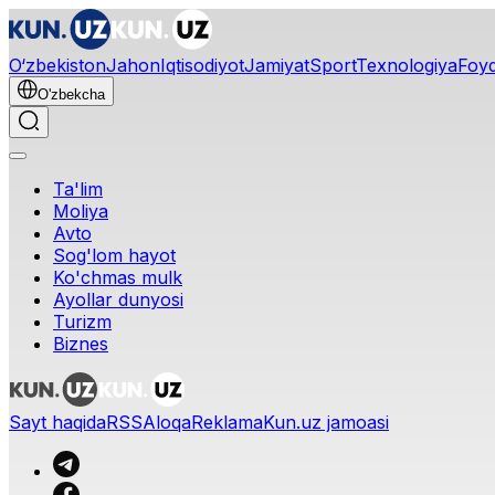
O‘zbekiston
Jahon
Iqtisodiyot
Jamiyat
Sport
Texnologiya
Foyd
O'zbekcha
Ta'lim
Moliya
Avto
Sog'lom hayot
Ko'chmas mulk
Ayollar dunyosi
Turizm
Biznes
Sayt haqida
RSS
Aloqa
Reklama
Kun.uz jamoasi