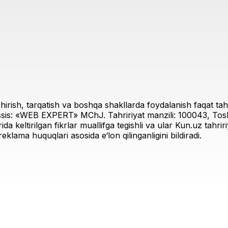
irish, tarqatish va boshqa shakllarda foydalanish faqat tahri
sis: «WEB EXPERT» MChJ. Tahririyat manzili: 100043, Toshk
rida keltirilgan fikrlar muallifga tegishli va ular Kun.uz tahr
eklama huquqlari asosida e‘lon qilinganligini bildiradi.