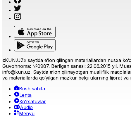
«KUN.UZ» saytida e‘lon qilingan materiallardan nusxa ko‘ch
Guvohnoma: №0987. Berilgan sanasi: 22.06.2015 yil. Muas
info@kun.uz
. Saytda e‘lon qilinayotgan mualliflik maqolala
va materiallarda qo‘yilgan mazkur belgi ularning tijorat va r
Bosh sahifa
Lenta
Ko‘rsatuvlar
Audio
Menyu