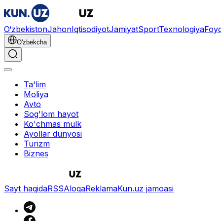
O‘zbekiston
Jahon
Iqtisodiyot
Jamiyat
Sport
Texnologiya
Foyd
O'zbekcha
Ta'lim
Moliya
Avto
Sog'lom hayot
Ko'chmas mulk
Ayollar dunyosi
Turizm
Biznes
Sayt haqida
RSS
Aloqa
Reklama
Kun.uz jamoasi