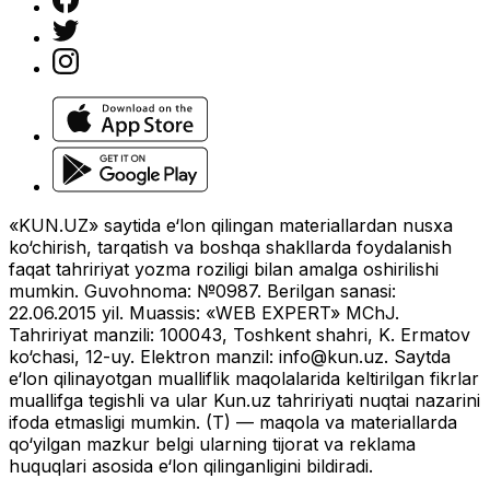
«KUN.UZ» saytida e‘lon qilingan materiallardan nusxa
ko‘chirish, tarqatish va boshqa shakllarda foydalanish
faqat tahririyat yozma roziligi bilan amalga oshirilishi
mumkin. Guvohnoma: №0987. Berilgan sanasi:
22.06.2015 yil. Muassis: «WEB EXPERT» MChJ.
Tahririyat manzili: 100043, Toshkent shahri, K. Ermatov
ko‘chasi, 12-uy. Elektron manzil:
info@kun.uz
. Saytda
e‘lon qilinayotgan mualliflik maqolalarida keltirilgan fikrlar
muallifga tegishli va ular Kun.uz tahririyati nuqtai nazarini
ifoda etmasligi mumkin. (T) — maqola va materiallarda
qo‘yilgan mazkur belgi ularning tijorat va reklama
huquqlari asosida e‘lon qilinganligini bildiradi.