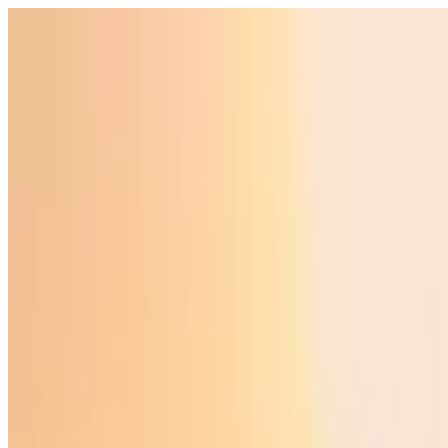
O‘zbekiston
Jahon
Iqtisodiyot
Jamiyat
Sport
Texnologiya
Foyd
O'zbekcha
Ta'lim
Moliya
Avto
Sog'lom hayot
Ko'chmas mulk
Ayollar dunyosi
Turizm
Biznes
O‘zbekcha
Reklama