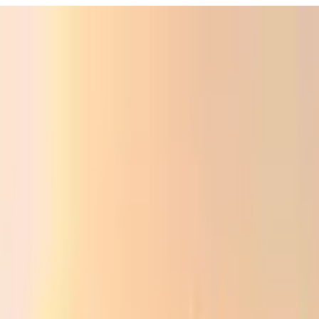
ali
Audio