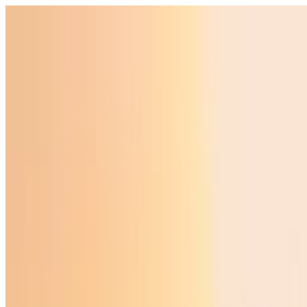
O‘zbekiston
Jahon
Iqtisodiyot
Jamiyat
Sport
Texnologiya
Foyd
O'zbekcha
Ta'lim
Moliya
Avto
Sog'lom hayot
Ko'chmas mulk
Ayollar dunyosi
Turizm
Biznes
O‘zbekcha
Reklama