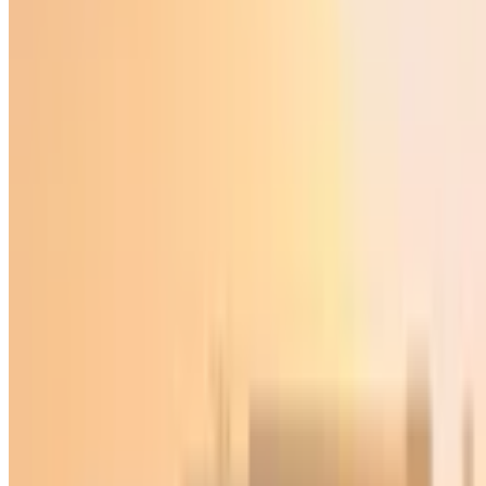
O‘zbekiston
|
01:58 / 03.05.2025