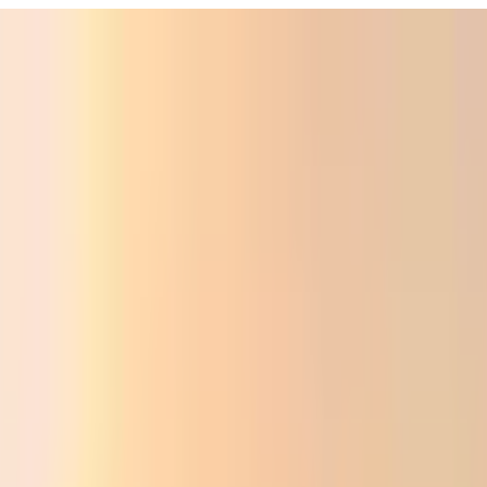
ali
Audio