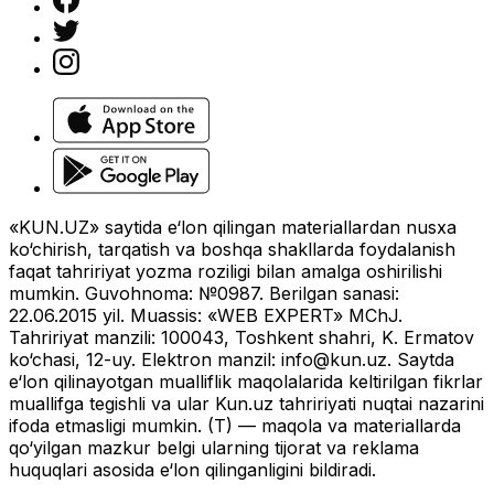
«KUN.UZ» saytida e‘lon qilingan materiallardan nusxa
ko‘chirish, tarqatish va boshqa shakllarda foydalanish
faqat tahririyat yozma roziligi bilan amalga oshirilishi
mumkin. Guvohnoma: №0987. Berilgan sanasi:
22.06.2015 yil. Muassis: «WEB EXPERT» MChJ.
Tahririyat manzili: 100043, Toshkent shahri, K. Ermatov
ko‘chasi, 12-uy. Elektron manzil:
info@kun.uz
. Saytda
e‘lon qilinayotgan mualliflik maqolalarida keltirilgan fikrlar
muallifga tegishli va ular Kun.uz tahririyati nuqtai nazarini
ifoda etmasligi mumkin. (T) — maqola va materiallarda
qo‘yilgan mazkur belgi ularning tijorat va reklama
huquqlari asosida e‘lon qilinganligini bildiradi.