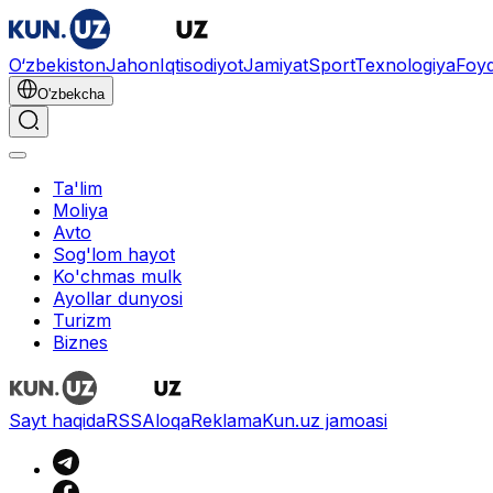
O‘zbekiston
Jahon
Iqtisodiyot
Jamiyat
Sport
Texnologiya
Foyd
O'zbekcha
Ta'lim
Moliya
Avto
Sog'lom hayot
Ko'chmas mulk
Ayollar dunyosi
Turizm
Biznes
Sayt haqida
RSS
Aloqa
Reklama
Kun.uz jamoasi