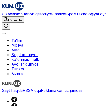
O‘zbekiston
Jahon
Iqtisodiyot
Jamiyat
Sport
Texnologiya
Foyd
O'zbekcha
Ta'lim
Moliya
Avto
Sog'lom hayot
Ko'chmas mulk
Ayollar dunyosi
Turizm
Biznes
Sayt haqida
RSS
Aloqa
Reklama
Kun.uz jamoasi