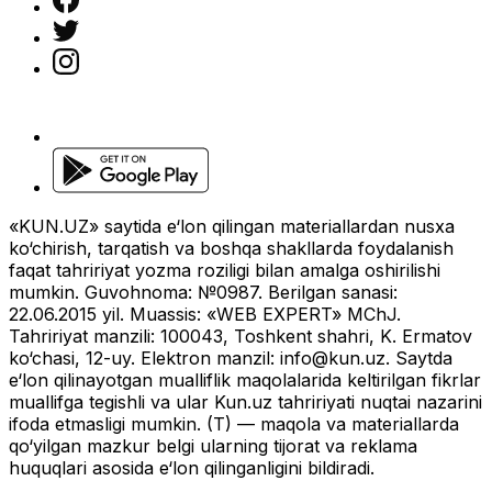
«KUN.UZ» saytida e‘lon qilingan materiallardan nusxa
ko‘chirish, tarqatish va boshqa shakllarda foydalanish
faqat tahririyat yozma roziligi bilan amalga oshirilishi
mumkin. Guvohnoma: №0987. Berilgan sanasi:
22.06.2015 yil. Muassis: «WEB EXPERT» MChJ.
Tahririyat manzili: 100043, Toshkent shahri, K. Ermatov
ko‘chasi, 12-uy. Elektron manzil:
info@kun.uz
. Saytda
e‘lon qilinayotgan mualliflik maqolalarida keltirilgan fikrlar
muallifga tegishli va ular Kun.uz tahririyati nuqtai nazarini
ifoda etmasligi mumkin. (T) — maqola va materiallarda
qo‘yilgan mazkur belgi ularning tijorat va reklama
huquqlari asosida e‘lon qilinganligini bildiradi.