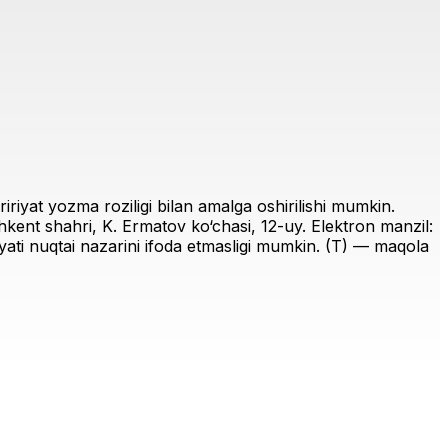
riyat yozma roziligi bilan amalga oshirilishi mumkin.
ent shahri, K. Ermatov ko‘chasi, 12-uy. Elektron manzil:
iriyati nuqtai nazarini ifoda etmasligi mumkin. (T) — maqola