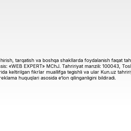
irish, tarqatish va boshqa shakllarda foydalanish faqat tahri
sis: «WEB EXPERT» MChJ. Tahririyat manzili: 100043, Toshk
rida keltirilgan fikrlar muallifga tegishli va ular Kun.uz tahr
eklama huquqlari asosida e‘lon qilinganligini bildiradi.