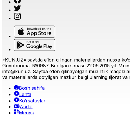
«KUN.UZ» saytida e‘lon qilingan materiallardan nusxa ko‘ch
Guvohnoma: №0987. Berilgan sanasi: 22.06.2015 yil. Muas
info@kun.uz
. Saytda e‘lon qilinayotgan mualliflik maqolala
va materiallarda qo‘yilgan mazkur belgi ularning tijorat va r
Bosh sahifa
Lenta
Ko‘rsatuvlar
Audio
Menyu