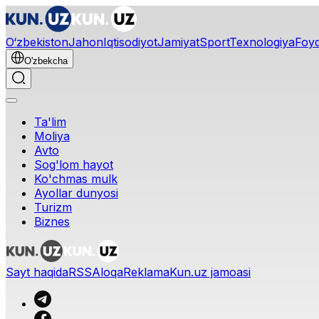
O‘zbekiston
Jahon
Iqtisodiyot
Jamiyat
Sport
Texnologiya
Foyd
O'zbekcha
Ta'lim
Moliya
Avto
Sog'lom hayot
Ko'chmas mulk
Ayollar dunyosi
Turizm
Biznes
Sayt haqida
RSS
Aloqa
Reklama
Kun.uz jamoasi