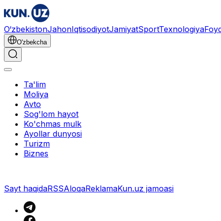
O‘zbekiston
Jahon
Iqtisodiyot
Jamiyat
Sport
Texnologiya
Foyd
O'zbekcha
Ta'lim
Moliya
Avto
Sog'lom hayot
Ko'chmas mulk
Ayollar dunyosi
Turizm
Biznes
Sayt haqida
RSS
Aloqa
Reklama
Kun.uz jamoasi