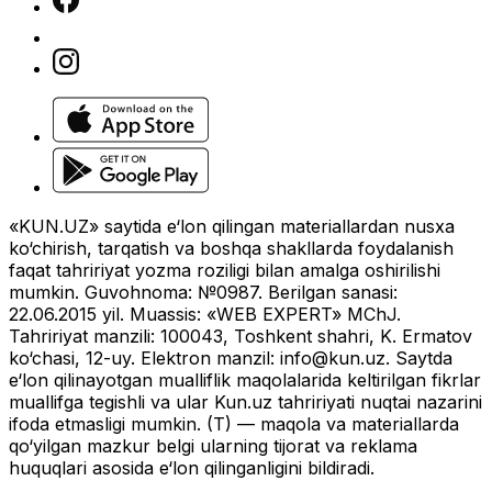
«KUN.UZ» saytida e‘lon qilingan materiallardan nusxa
ko‘chirish, tarqatish va boshqa shakllarda foydalanish
faqat tahririyat yozma roziligi bilan amalga oshirilishi
mumkin. Guvohnoma: №0987. Berilgan sanasi:
22.06.2015 yil. Muassis: «WEB EXPERT» MChJ.
Tahririyat manzili: 100043, Toshkent shahri, K. Ermatov
ko‘chasi, 12-uy. Elektron manzil:
info@kun.uz
. Saytda
e‘lon qilinayotgan mualliflik maqolalarida keltirilgan fikrlar
muallifga tegishli va ular Kun.uz tahririyati nuqtai nazarini
ifoda etmasligi mumkin. (T) — maqola va materiallarda
qo‘yilgan mazkur belgi ularning tijorat va reklama
huquqlari asosida e‘lon qilinganligini bildiradi.