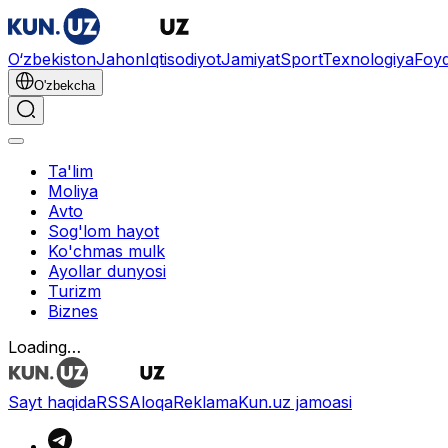
O‘zbekiston
Jahon
Iqtisodiyot
Jamiyat
Sport
Texnologiya
Foyd
O'zbekcha
Ta'lim
Moliya
Avto
Sog'lom hayot
Ko'chmas mulk
Ayollar dunyosi
Turizm
Biznes
Loading…
Sayt haqida
RSS
Aloqa
Reklama
Kun.uz jamoasi