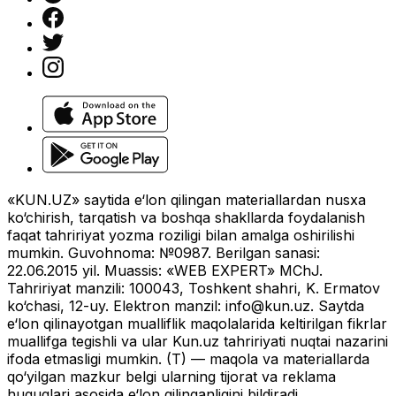
«KUN.UZ» saytida e‘lon qilingan materiallardan nusxa
ko‘chirish, tarqatish va boshqa shakllarda foydalanish
faqat tahririyat yozma roziligi bilan amalga oshirilishi
mumkin. Guvohnoma: №0987. Berilgan sanasi:
22.06.2015 yil. Muassis: «WEB EXPERT» MChJ.
Tahririyat manzili: 100043, Toshkent shahri, K. Ermatov
ko‘chasi, 12-uy. Elektron manzil:
info@kun.uz
. Saytda
e‘lon qilinayotgan mualliflik maqolalarida keltirilgan fikrlar
muallifga tegishli va ular Kun.uz tahririyati nuqtai nazarini
ifoda etmasligi mumkin. (T) — maqola va materiallarda
qo‘yilgan mazkur belgi ularning tijorat va reklama
huquqlari asosida e‘lon qilinganligini bildiradi.