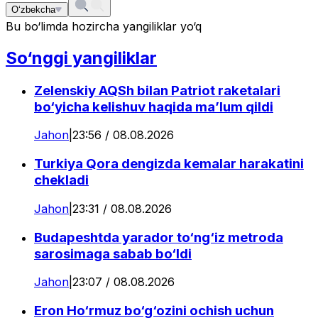
O‘zbekcha
Bu bo‘limda hozircha yangiliklar yo‘q
So‘nggi yangiliklar
Zelenskiy AQSh bilan Patriot raketalari
bo‘yicha kelishuv haqida ma’lum qildi
Jahon
|
23:56 / 08.08.2026
Turkiya Qora dengizda kemalar harakatini
chekladi
Jahon
|
23:31 / 08.08.2026
Budapeshtda yarador to‘ng‘iz metroda
sarosimaga sabab bo‘ldi
Jahon
|
23:07 / 08.08.2026
Eron Ho‘rmuz bo‘g‘ozini ochish uchun