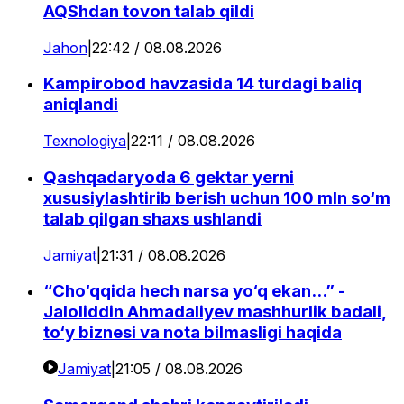
AQShdan tovon talab qildi
Jahon
|
22:42 / 08.08.2026
Kampirobod havzasida 14 turdagi baliq
aniqlandi
Texnologiya
|
22:11 / 08.08.2026
Qashqadaryoda 6 gektar yerni
xususiylashtirib berish uchun 100 mln so‘m
talab qilgan shaxs ushlandi
Jamiyat
|
21:31 / 08.08.2026
“Cho‘qqida hech narsa yo‘q ekan...” -
Jaloliddin Ahmadaliyev mashhurlik badali,
to‘y biznesi va nota bilmasligi haqida
Jamiyat
|
21:05 / 08.08.2026