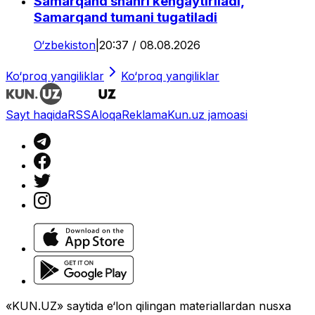
Samarqand shahri kengaytiriladi,
Samarqand tumani tugatiladi
O‘zbekiston
|
20:37 / 08.08.2026
Ko‘proq yangiliklar
Ko‘proq yangiliklar
Sayt haqida
RSS
Aloqa
Reklama
Kun.uz jamoasi
«KUN.UZ» saytida e‘lon qilingan materiallardan nusxa