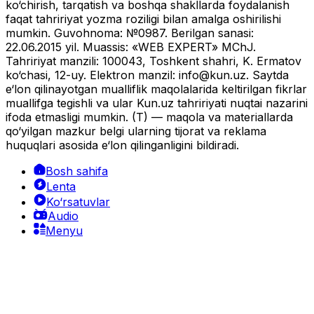
ko‘chirish, tarqatish va boshqa shakllarda foydalanish
faqat tahririyat yozma roziligi bilan amalga oshirilishi
mumkin. Guvohnoma: №0987. Berilgan sanasi:
22.06.2015 yil. Muassis: «WEB EXPERT» MChJ.
Tahririyat manzili: 100043, Toshkent shahri, K. Ermatov
ko‘chasi, 12-uy. Elektron manzil:
info@kun.uz
. Saytda
e‘lon qilinayotgan mualliflik maqolalarida keltirilgan fikrlar
muallifga tegishli va ular Kun.uz tahririyati nuqtai nazarini
ifoda etmasligi mumkin. (T) — maqola va materiallarda
qo‘yilgan mazkur belgi ularning tijorat va reklama
huquqlari asosida e‘lon qilinganligini bildiradi.
Bosh sahifa
Lenta
Ko‘rsatuvlar
Audio
Menyu