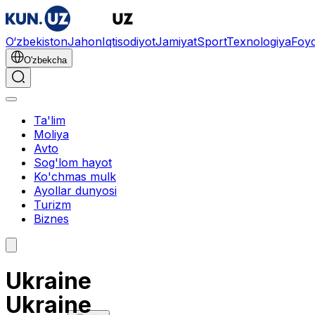
O‘zbekiston
Jahon
Iqtisodiyot
Jamiyat
Sport
Texnologiya
Foyd
O'zbekcha
Ta'lim
Moliya
Avto
Sog'lom hayot
Ko'chmas mulk
Ayollar dunyosi
Turizm
Biznes
Ukraine
Ukraine