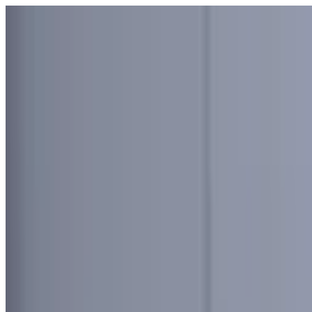
Узбекистан
Мир
Общество
Спорт
Полезное
Бизнес
Ауди
Русский
Русский
Реклама
Узбекистан
|
17:34 / 21.05.2021