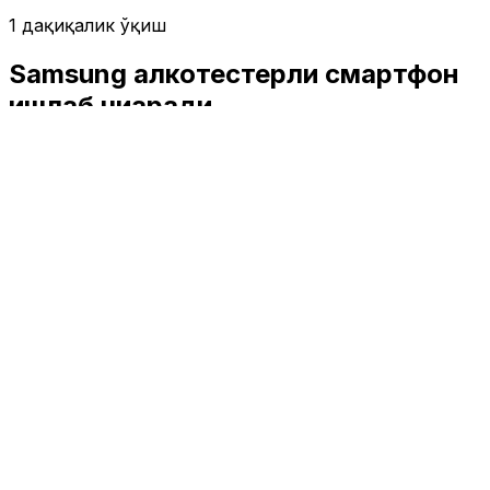
1 дақиқалик ўқиш
Samsung алкотестерли смартфон
ишлаб чиқаради
Технология
|
02:00 / 17.08.2017