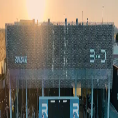
Ўзбекистон
Жаҳон
Иқтисодиёт
Жамият
Спорт
Технология
Ўзбекча
Таълим
Молия
Авто
Соғлом ҳаёт
Кўчмас мулк
Аёллар дунёси
Туризм
Бизнес
Ўзбекча
Реклама