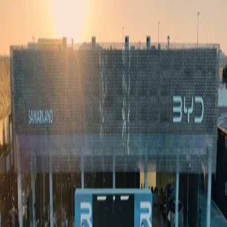
Ўзбекистон
Жаҳон
Иқтисодиёт
Жамият
Спорт
Технология
Ўзбекча
Таълим
Молия
Авто
Соғлом ҳаёт
Кўчмас мулк
Аёллар дунёси
Туризм
Бизнес
Ўзбекча
Реклама