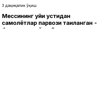
3 дақиқалик ўқиш
Мессининг уйи устидан
самолётлар парвози тақиқланган -
бу қанчалик тўғри?
Спорт
|
00:36 / 04.03.2018