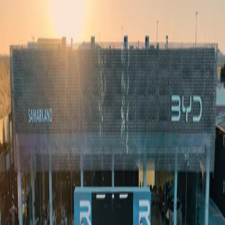
Ўзбекистон
Жаҳон
Иқтисодиёт
Жамият
Спорт
Технология
Ўзбекча
Таълим
Молия
Авто
Соғлом ҳаёт
Кўчмас мулк
Аёллар дунёси
Туризм
Бизнес
Ўзбекча
Реклама