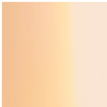
Ўзбекистон
Жаҳон
Иқтисодиёт
Жамият
Спорт
Технология
Ўзбекча
Таълим
Молия
Авто
Соғлом ҳаёт
Кўчмас мулк
Аёллар дунёси
Туризм
Бизнес
Ўзбекча
Реклама