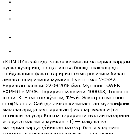
«KUN.UZ» сайтида эълон қилинган материаллардан
нусха кўчириш, тарқатиш ва бошқа шаклларда
фойдаланиш фақат таҳририят ёзма розилиги билан
амалга оширилиши мумкин. Гувоҳнома: №0987.
Берилган санаси: 22.06.2015 йил. Муассис: «WEB
EXPERT» МЧЖ. Таҳририят манзили: 100043, Тошкент
шаҳри, К. Ерматов кўчаси, 12-уй. Электрон манзил:
info@kun.uz
. Сайтда эълон қилинаётган муаллифлик
мақолаларида келтирилган фикрлар муаллифга
тегишли ва улар Kun.uz таҳририяти нуқтаи назарини
ифода этмаслиги мумкин. (Т) — мақола ва
материалларда қўйилган мазкур белги уларнинг
тижорат ва реклама ҳуқуқлари асосида эълон