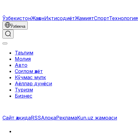
Ўзбекистон
Жаҳон
Иқтисодиёт
Жамият
Спорт
Технология
Ўзбекча
Таълим
Молия
Авто
Соғлом ҳаёт
Кўчмас мулк
Аёллар дунёси
Туризм
Бизнес
Сайт ҳақида
RSS
Алоқа
Реклама
Kun.uz жамоаси