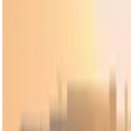
Жаҳон
|
03:47 / 26.12.2024