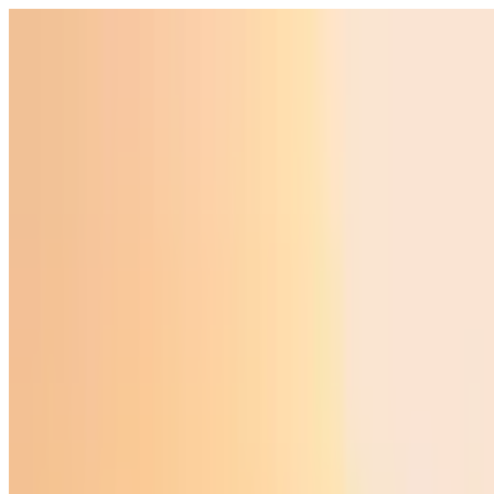
Ўзбекистон
Жаҳон
Иқтисодиёт
Жамият
Спорт
Технология
Ўзбекча
Таълим
Молия
Авто
Соғлом ҳаёт
Кўчмас мулк
Аёллар дунёси
Туризм
Бизнес
Ўзбекча
Реклама