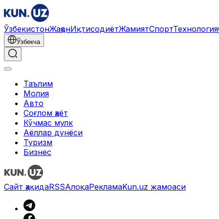
Ўзбекистон
Жаҳон
Иқтисодиёт
Жамият
Спорт
Технология
Ўзбекча
Таълим
Молия
Авто
Соғлом ҳаёт
Кўчмас мулк
Аёллар дунёси
Туризм
Бизнес
Ўзбекча
Реклама