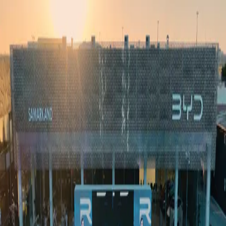
Ўзбекистон
Жаҳон
Иқтисодиёт
Жамият
Спорт
Технология
Ўзбекча
Таълим
Молия
Авто
Соғлом ҳаёт
Кўчмас мулк
Аёллар дунёси
Туризм
Бизнес
Ўзбекча
Реклама