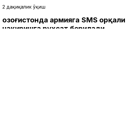
2 дақиқалик ўқиш
Қозоғистонда армияга SMS орқали
чақиришга рухсат берилади
Жаҳон
|
01:48 / 27.06.2025