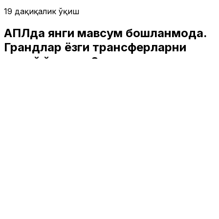
19 дақиқалик ўқиш
АПЛда янги мавсум бошланмоқда.
Грандлар ёзги трансферларни
қандай ўтказди?
Спорт
|
01:34 / 16.08.2025