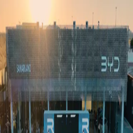
Ўзбекистон
Жаҳон
Иқтисодиёт
Жамият
Спорт
Технология
Ўзбекча
Таълим
Молия
Авто
Соғлом ҳаёт
Кўчмас мулк
Аёллар дунёси
Туризм
Бизнес
Ўзбекча
Реклама