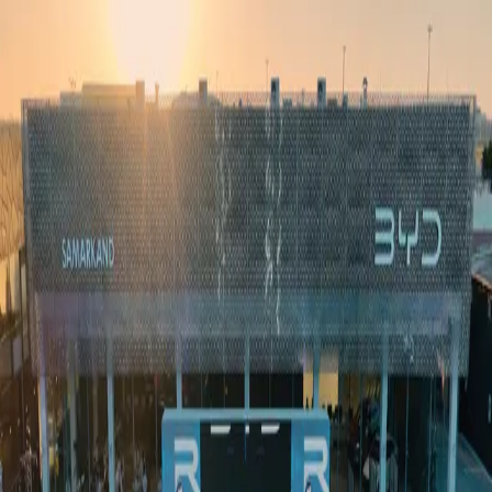
Ўзбекистон
Жаҳон
Иқтисодиёт
Жамият
Спорт
Технология
Ўзбекча
Таълим
Молия
Авто
Соғлом ҳаёт
Кўчмас мулк
Аёллар дунёси
Туризм
Бизнес
Ўзбекча
Реклама