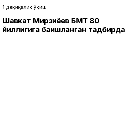
1 дақиқалик ўқиш
Шавкат Мирзиёев БМТ 80
йиллигига бағишланган тадбирда
қатнашади
Ўзбекистон
|
03:17 / 19.09.2025