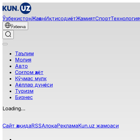
Ўзбекистон
Жаҳон
Иқтисодиёт
Жамият
Спорт
Технология
Ўзбекча
Таълим
Молия
Авто
Соғлом ҳаёт
Кўчмас мулк
Аёллар дунёси
Туризм
Бизнес
Ўзбекча
Реклама