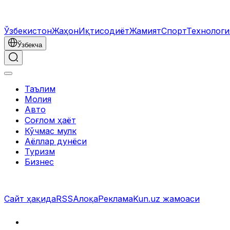
Ўзбекистон
Жаҳон
Иқтисодиёт
Жамият
Спорт
Технология
Ўзбекча
Таълим
Молия
Авто
Соғлом ҳаёт
Кўчмас мулк
Аёллар дунёси
Туризм
Бизнес
Сайт ҳақида
RSS
Алоқа
Реклама
Kun.uz жамоаси