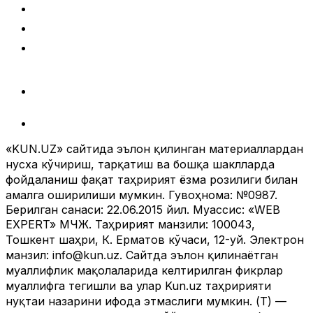
«KUN.UZ» сайтида эълон қилинган материаллардан
нусха кўчириш, тарқатиш ва бошқа шаклларда
фойдаланиш фақат таҳририят ёзма розилиги билан
амалга оширилиши мумкин. Гувоҳнома: №0987.
Берилган санаси: 22.06.2015 йил. Муассис: «WEB
EXPERT» МЧЖ. Таҳририят манзили: 100043, Тошкент
шаҳри, К. Ерматов кўчаси, 12-уй. Электрон манзил:
info@kun.uz
. Сайтда эълон қилинаётган муаллифлик
мақолаларида келтирилган фикрлар муаллифга
тегишли ва улар Kun.uz таҳририяти нуқтаи назарини
ифода этмаслиги мумкин. (Т) — мақола ва
материалларда қўйилган мазкур белги уларнинг
тижорат ва реклама ҳуқуқлари асосида эълон