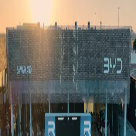
Ўзбекистон
Жаҳон
Иқтисодиёт
Жамият
Спорт
Технология
Ўзбекча
Таълим
Молия
Авто
Соғлом ҳаёт
Кўчмас мулк
Аёллар дунёси
Туризм
Бизнес
Ўзбекча
Реклама