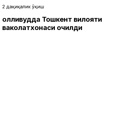
2 дақиқалик ўқиш
Ҳолливудда Тошкент вилояти
ваколатхонаси очилди
Ўзбекистон
|
04:06 / 14.11.2025