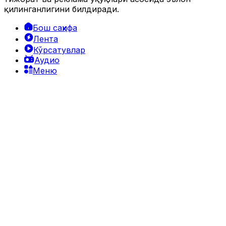
қилинганлигини билдиради.
Бош саҳифа
Лента
Кўрсатувлар
Аудио
Меню