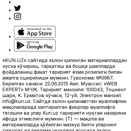
«KUN.UZ» сайтида эълон қилинган материаллардан
нусха кўчириш, тарқатиш ва бошқа шаклларда
фойдаланиш фақат таҳририят ёзма розилиги билан
амалга оширилиши мумкин. Гувоҳнома: №0987.
Берилган санаси: 22.06.2015 йил. Муассис: «WEB
EXPERT» МЧЖ. Таҳририят манзили: 100043, Тошкент
шаҳри, К. Ерматов кўчаси, 12-уй. Электрон манзил:
info@kun.uz
. Сайтда эълон қилинаётган муаллифлик
мақолаларида келтирилган фикрлар муаллифга
тегишли ва улар Kun.uz таҳририяти нуқтаи назарини
ифода этмаслиги мумкин. (Т) — мақола ва
материалларда қўйилган мазкур белги уларнинг
тижорат ва реклама ҳуқуқлари асосида эълон