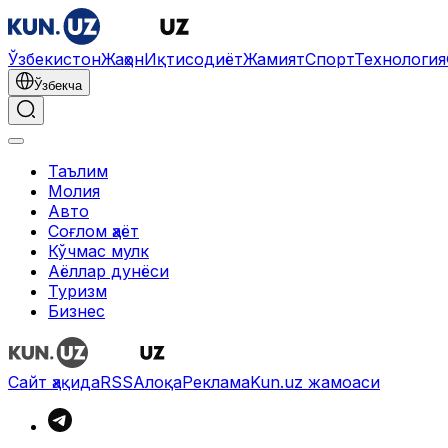
Ўзбекистон
Жаҳон
Иқтисодиёт
Жамият
Спорт
Технология
Ўзбекча
Таълим
Молия
Авто
Соғлом ҳаёт
Кўчмас мулк
Аёллар дунёси
Туризм
Бизнес
Сайт ҳақида
RSS
Алоқа
Реклама
Kun.uz жамоаси