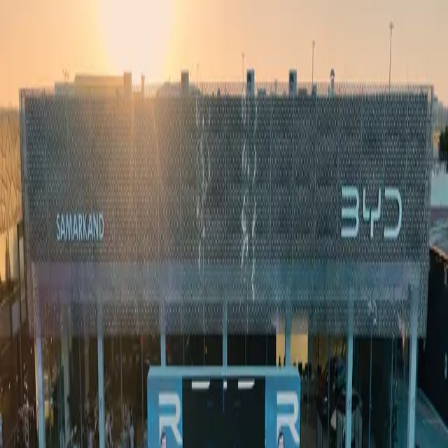
Ўзбекистон
Жаҳон
Иқтисодиёт
Жамият
Спорт
Технология
Ўзбекча
Таълим
Молия
Авто
Соғлом ҳаёт
Кўчмас мулк
Аёллар дунёси
Туризм
Бизнес
Ўзбекча
Реклама