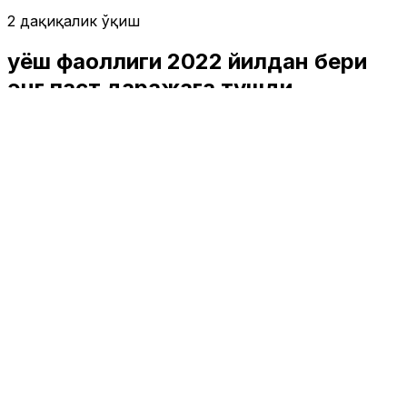
2 дақиқалик ўқиш
Қуёш фаоллиги 2022 йилдан бери
энг паст даражага тушди
Жаҳон
|
00:25 / 12.03.2026