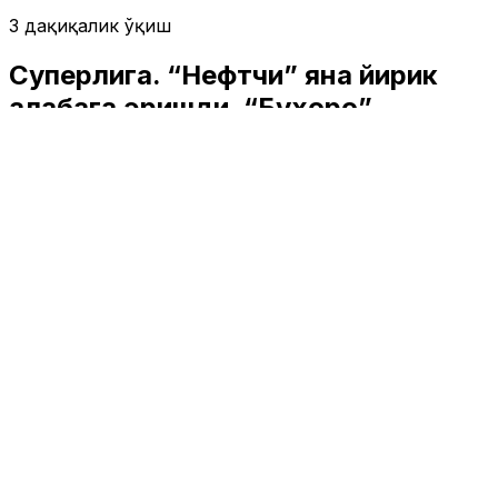
3 дақиқалик ўқиш
Суперлига. “Нефтчи” яна йирик
ғалабага эришди, “Бухоро”
мавсумдаги илк мағлубиятини
қабул қилди
Спорт
|
03:51 / 05.04.2026