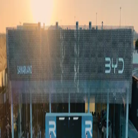
Ўзбекистон
Жаҳон
Иқтисодиёт
Жамият
Спорт
Технология
Ўзбекча
Таълим
Молия
Авто
Соғлом ҳаёт
Кўчмас мулк
Аёллар дунёси
Туризм
Бизнес
Ўзбекча
Реклама