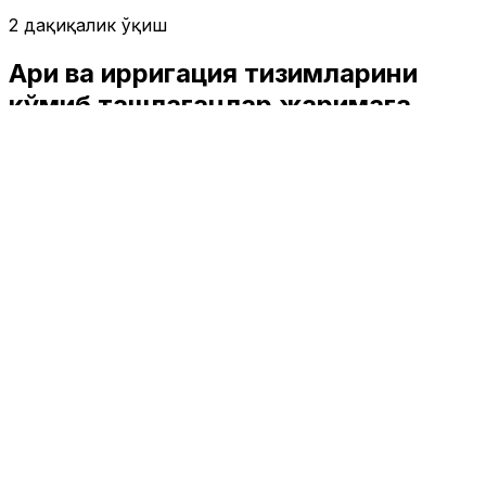
2 дақиқалик ўқиш
Ариқ ва ирригация тизимларини
кўмиб ташлаганлар жаримага
тортилади
Ўзбекистон
|
00:12 / 06.04.2026