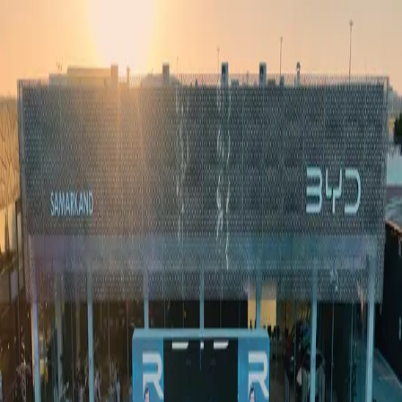
Ўзбекистон
Жаҳон
Иқтисодиёт
Жамият
Спорт
Технология
Ўзбекча
Таълим
Молия
Авто
Соғлом ҳаёт
Кўчмас мулк
Аёллар дунёси
Туризм
Бизнес
Ўзбекча
Реклама