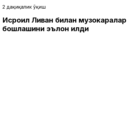
2 дақиқалик ўқиш
Исроил Ливан билан музокаралар
бошлашини эълон қилди
Жаҳон
|
04:15 / 10.04.2026