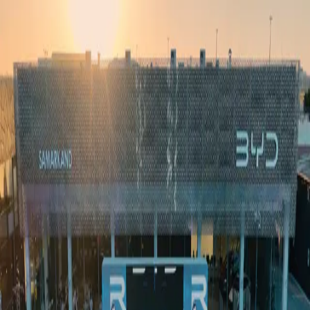
Ўзбекистон
Жаҳон
Иқтисодиёт
Жамият
Спорт
Технология
Ўзбекча
Таълим
Молия
Авто
Соғлом ҳаёт
Кўчмас мулк
Аёллар дунёси
Туризм
Бизнес
Ўзбекча
Реклама