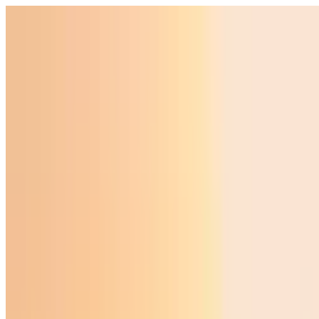
Ўзбекистон
Жаҳон
Иқтисодиёт
Жамият
Спорт
Технология
Ўзбекча
Таълим
Молия
Авто
Соғлом ҳаёт
Кўчмас мулк
Аёллар дунёси
Туризм
Бизнес
Ўзбекча
Реклама