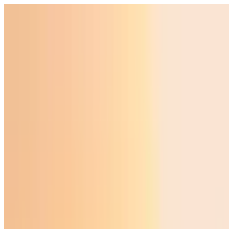
Ўзбекистон
Жаҳон
Иқтисодиёт
Жамият
Спорт
Технология
Ўзбекча
Таълим
Молия
Авто
Соғлом ҳаёт
Кўчмас мулк
Аёллар дунёси
Туризм
Бизнес
Ўзбекча
Реклама