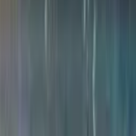
зидент эски боғларни янгилашни бую