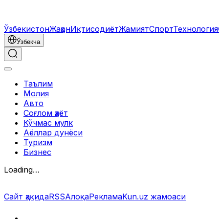
Ўзбекистон
Жаҳон
Иқтисодиёт
Жамият
Спорт
Технология
Ўзбекча
Таълим
Молия
Авто
Соғлом ҳаёт
Кўчмас мулк
Аёллар дунёси
Туризм
Бизнес
Loading…
Сайт ҳақида
RSS
Алоқа
Реклама
Kun.uz жамоаси