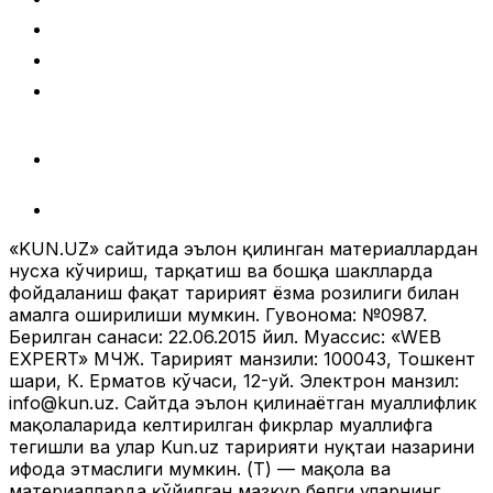
«KUN.UZ» сайтида эълон қилинган материаллардан
нусха кўчириш, тарқатиш ва бошқа шаклларда
фойдаланиш фақат таҳририят ёзма розилиги билан
амалга оширилиши мумкин. Гувоҳнома: №0987.
Берилган санаси: 22.06.2015 йил. Муассис: «WEB
EXPERT» МЧЖ. Таҳририят манзили: 100043, Тошкент
шаҳри, К. Ерматов кўчаси, 12-уй. Электрон манзил:
info@kun.uz
. Сайтда эълон қилинаётган муаллифлик
мақолаларида келтирилган фикрлар муаллифга
тегишли ва улар Kun.uz таҳририяти нуқтаи назарини
ифода этмаслиги мумкин. (Т) — мақола ва
материалларда қўйилган мазкур белги уларнинг