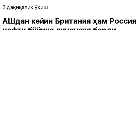
2 дақиқалик ўқиш
АҚШдан кейин Британия ҳам Россия
нефти бўйича лицензия берди
Жаҳон
|
13:40 / 20.05.2026