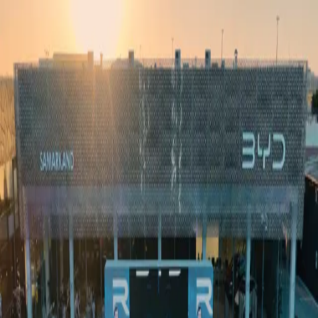
Ўзбекистон
Жаҳон
Иқтисодиёт
Жамият
Спорт
Технология
Ўзбекча
Таълим
Молия
Авто
Соғлом ҳаёт
Кўчмас мулк
Аёллар дунёси
Туризм
Бизнес
Ўзбекча
Реклама