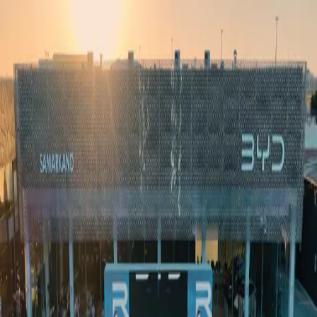
Ўзбекистон
Жаҳон
Иқтисодиёт
Жамият
Спорт
Технология
Ўзбекча
Таълим
Молия
Авто
Соғлом ҳаёт
Кўчмас мулк
Аёллар дунёси
Туризм
Бизнес
Ўзбекча
Реклама