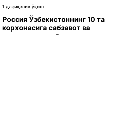
1 дақиқалик ўқиш
Россия Ўзбекистоннинг 10 та
корхонасига сабзавот ва
меваларни олиб киришни тақиқлади
Ўзбекистон
|
01:49 / 30.05.2026