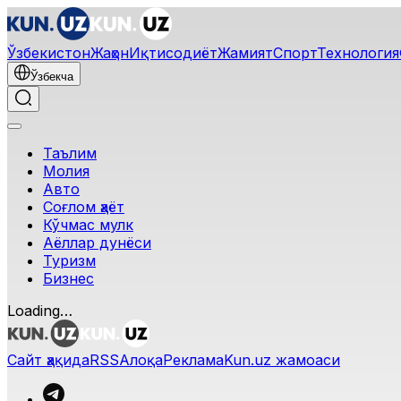
Ўзбекистон
Жаҳон
Иқтисодиёт
Жамият
Спорт
Технология
Ўзбекча
Таълим
Молия
Авто
Соғлом ҳаёт
Кўчмас мулк
Аёллар дунёси
Туризм
Бизнес
Loading…
Сайт ҳақида
RSS
Алоқа
Реклама
Kun.uz жамоаси