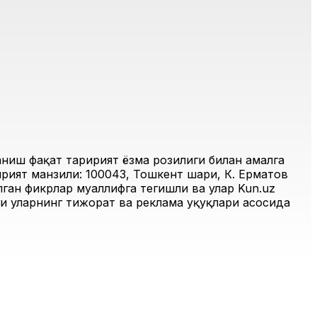
иш фақат таҳририят ёзма розилиги билан амалга
рият манзили: 100043, Тошкент шаҳри, К. Ерматов
ган фикрлар муаллифга тегишли ва улар Kun.uz
и уларнинг тижорат ва реклама ҳуқуқлари асосида