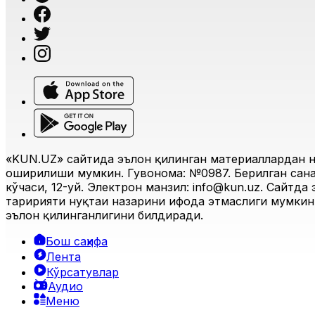
«KUN.UZ» сайтида эълон қилинган материаллардан н
оширилиши мумкин. Гувоҳнома: №0987. Берилган санас
кўчаси, 12-уй. Электрон манзил:
info@kun.uz
. Сайтда
таҳририяти нуқтаи назарини ифода этмаслиги мумкин.
эълон қилинганлигини билдиради.
Бош саҳифа
Лента
Кўрсатувлар
Аудио
Меню