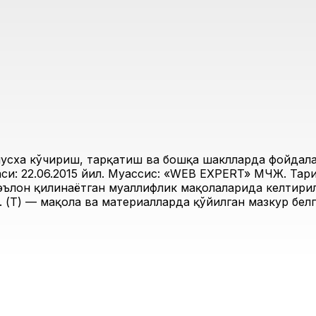
усха кўчириш, тарқатиш ва бошқа шаклларда фойдалан
и: 22.06.2015 йил. Муассис: «WEB EXPERT» МЧЖ. Таҳри
 эълон қилинаётган муаллифлик мақолаларида келтирил
 (Т) — мақола ва материалларда қўйилган мазкур белг