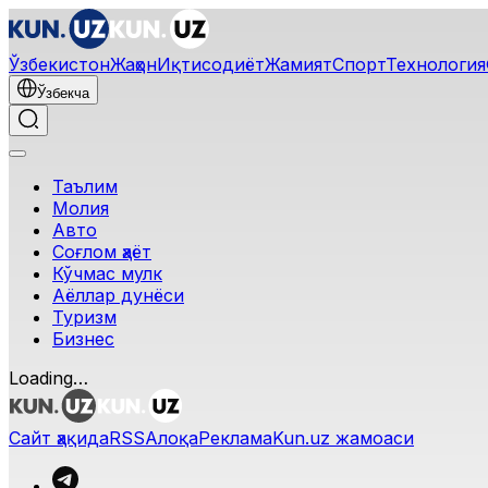
Ўзбекистон
Жаҳон
Иқтисодиёт
Жамият
Спорт
Технология
Ўзбекча
Таълим
Молия
Авто
Соғлом ҳаёт
Кўчмас мулк
Аёллар дунёси
Туризм
Бизнес
Loading…
Сайт ҳақида
RSS
Алоқа
Реклама
Kun.uz жамоаси