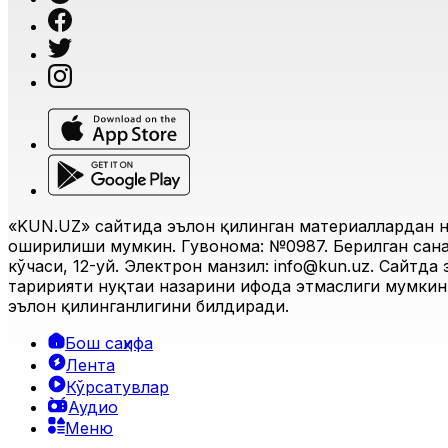
«KUN.UZ» сайтида эълон қилинган материаллардан н
оширилиши мумкин. Гувоҳнома: №0987. Берилган санас
кўчаси, 12-уй. Электрон манзил:
info@kun.uz
. Сайтда
таҳририяти нуқтаи назарини ифода этмаслиги мумкин.
эълон қилинганлигини билдиради.
Бош саҳифа
Лента
Кўрсатувлар
Аудио
Меню