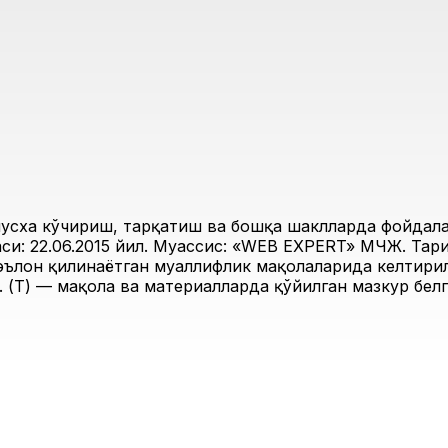
усха кўчириш, тарқатиш ва бошқа шаклларда фойдалан
и: 22.06.2015 йил. Муассис: «WEB EXPERT» МЧЖ. Таҳри
 эълон қилинаётган муаллифлик мақолаларида келтирил
 (Т) — мақола ва материалларда қўйилган мазкур белг