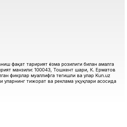
иш фақат таҳририят ёзма розилиги билан амалга
рият манзили: 100043, Тошкент шаҳри, К. Ерматов
ган фикрлар муаллифга тегишли ва улар Kun.uz
и уларнинг тижорат ва реклама ҳуқуқлари асосида