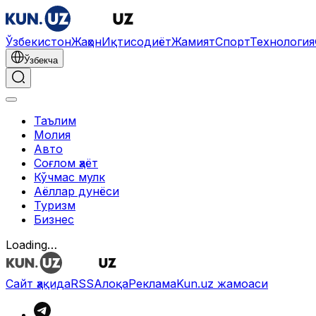
Ўзбекистон
Жаҳон
Иқтисодиёт
Жамият
Спорт
Технология
Ўзбекча
Таълим
Молия
Авто
Соғлом ҳаёт
Кўчмас мулк
Аёллар дунёси
Туризм
Бизнес
Loading…
Сайт ҳақида
RSS
Алоқа
Реклама
Kun.uz жамоаси