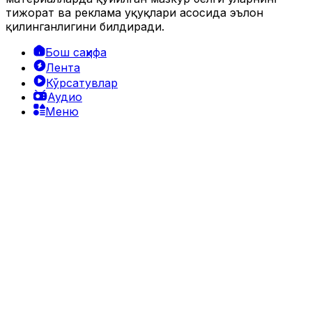
тижорат ва реклама ҳуқуқлари асосида эълон
қилинганлигини билдиради.
Бош саҳифа
Лента
Кўрсатувлар
Аудио
Меню