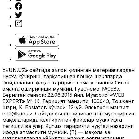
«KUN.UZ» сайтида эълон қилинган материаллардан
нусха кўчириш, тарқатиш ва бошқа шаклларда
фойдаланиш фақат таҳририят ёзма розилиги билан
амалга оширилиши мумкин. Гувоҳнома: №0987.
Берилган санаси: 22.06.2015 йил. Муассис: «WEB
EXPERT» МЧЖ. Таҳририят манзили: 100043, Тошкент
шаҳри, К. Ерматов кўчаси, 12-уй. Электрон манзил:
info@kun.uz
. Сайтда эълон қилинаётган муаллифлик
мақолаларида келтирилган фикрлар муаллифга
тегишли ва улар Kun.uz таҳририяти нуқтаи назарини
ифода этмаслиги мумкин. (Т) — мақола ва
материалларда қўйилган мазкур белги уларнинг