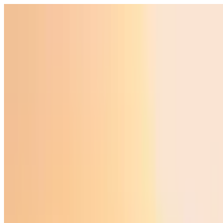
Ўзбекистон
Жаҳон
Иқтисодиёт
Жамият
Спорт
Технология
Ўзбекча
Таълим
Молия
Авто
Соғлом ҳаёт
Кўчмас мулк
Аёллар дунёси
Туризм
Бизнес
Ўзбекча
Реклама