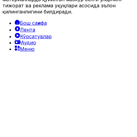
тижорат ва реклама ҳуқуқлари асосида эълон
қилинганлигини билдиради.
Бош саҳифа
Лента
Кўрсатувлар
Аудио
Меню