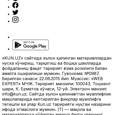
«KUN.UZ» сайтида эълон қилинган материаллардан
нусха кўчириш, тарқатиш ва бошқа шаклларда
фойдаланиш фақат таҳририят ёзма розилиги билан
амалга оширилиши мумкин. Гувоҳнома: №0987.
Берилган санаси: 22.06.2015 йил. Муассис: «WEB
EXPERT» МЧЖ. Таҳририят манзили: 100043, Тошкент
шаҳри, К. Ерматов кўчаси, 12-уй. Электрон манзил:
info@kun.uz
. Сайтда эълон қилинаётган муаллифлик
мақолаларида келтирилган фикрлар муаллифга
тегишли ва улар Kun.uz таҳририяти нуқтаи назарини
ифода этмаслиги мумкин. (Т) — мақола ва
материалларда қўйилган мазкур белги уларнинг