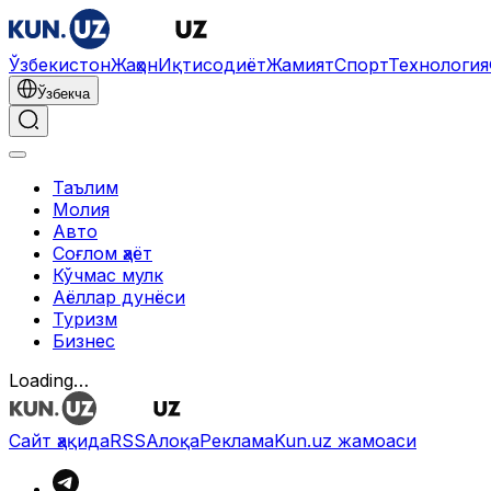
Ўзбекистон
Жаҳон
Иқтисодиёт
Жамият
Спорт
Технология
Ўзбекча
Таълим
Молия
Авто
Соғлом ҳаёт
Кўчмас мулк
Аёллар дунёси
Туризм
Бизнес
Loading…
Сайт ҳақида
RSS
Алоқа
Реклама
Kun.uz жамоаси