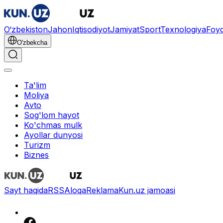
O‘zbekiston
Jahon
Iqtisodiyot
Jamiyat
Sport
Texnologiya
Foyd
O'zbekcha
Ta'lim
Moliya
Avto
Sog'lom hayot
Ko'chmas mulk
Ayollar dunyosi
Turizm
Biznes
Sayt haqida
RSS
Aloqa
Reklama
Kun.uz jamoasi