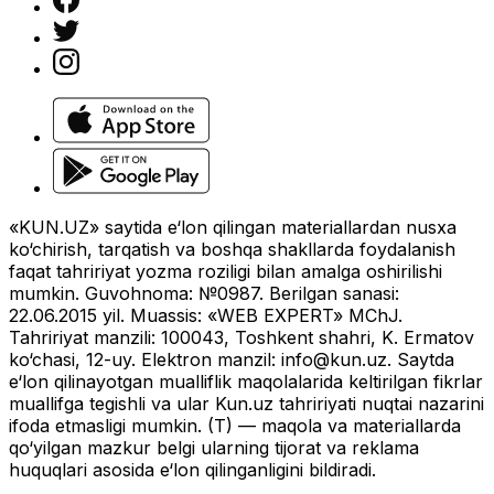
«KUN.UZ» saytida e‘lon qilingan materiallardan nusxa
ko‘chirish, tarqatish va boshqa shakllarda foydalanish
faqat tahririyat yozma roziligi bilan amalga oshirilishi
mumkin. Guvohnoma: №0987. Berilgan sanasi:
22.06.2015 yil. Muassis: «WEB EXPERT» MChJ.
Tahririyat manzili: 100043, Toshkent shahri, K. Ermatov
ko‘chasi, 12-uy. Elektron manzil:
info@kun.uz
. Saytda
e‘lon qilinayotgan mualliflik maqolalarida keltirilgan fikrlar
muallifga tegishli va ular Kun.uz tahririyati nuqtai nazarini
ifoda etmasligi mumkin. (T) — maqola va materiallarda
qo‘yilgan mazkur belgi ularning tijorat va reklama
huquqlari asosida e‘lon qilinganligini bildiradi.