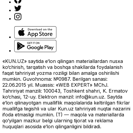
«KUN.UZ» saytida e‘lon qilingan materiallardan nusxa
ko‘chirish, tarqatish va boshqa shakllarda foydalanish
faqat tahririyat yozma roziligi bilan amalga oshirilishi
mumkin. Guvohnoma: №0987. Berilgan sanasi:
22.06.2015 yil. Muassis: «WEB EXPERT» MChJ.
Tahririyat manzili: 100043, Toshkent shahri, K. Ermatov
ko‘chasi, 12-uy. Elektron manzil:
info@kun.uz
. Saytda
e‘lon qilinayotgan mualliflik maqolalarida keltirilgan fikrlar
muallifga tegishli va ular Kun.uz tahririyati nuqtai nazarini
ifoda etmasligi mumkin. (T) — maqola va materiallarda
qo‘yilgan mazkur belgi ularning tijorat va reklama
huquqlari asosida e‘lon qilinganligini bildiradi.