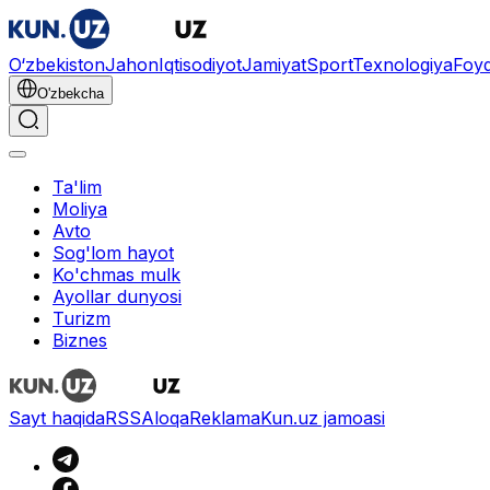
O‘zbekiston
Jahon
Iqtisodiyot
Jamiyat
Sport
Texnologiya
Foyd
O'zbekcha
Ta'lim
Moliya
Avto
Sog'lom hayot
Ko'chmas mulk
Ayollar dunyosi
Turizm
Biznes
Sayt haqida
RSS
Aloqa
Reklama
Kun.uz jamoasi