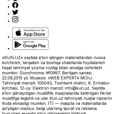
«KUN.UZ» saytida e‘lon qilingan materiallardan nusxa
ko‘chirish, tarqatish va boshqa shakllarda foydalanish
faqat tahririyat yozma roziligi bilan amalga oshirilishi
mumkin. Guvohnoma: №0987. Berilgan sanasi:
22.06.2015 yil. Muassis: «WEB EXPERT» MChJ.
Tahririyat manzili: 100043, Toshkent shahri, K. Ermatov
ko‘chasi, 12-uy. Elektron manzil:
info@kun.uz
. Saytda
e‘lon qilinayotgan mualliflik maqolalarida keltirilgan fikrlar
muallifga tegishli va ular Kun.uz tahririyati nuqtai nazarini
ifoda etmasligi mumkin. (T) — maqola va materiallarda
qo‘yilgan mazkur belgi ularning tijorat va reklama
huquqlari asosida e‘lon qilinganligini bildiradi.