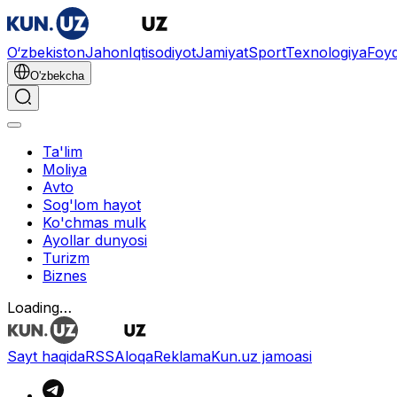
O‘zbekiston
Jahon
Iqtisodiyot
Jamiyat
Sport
Texnologiya
Foyd
O'zbekcha
Ta'lim
Moliya
Avto
Sog'lom hayot
Ko'chmas mulk
Ayollar dunyosi
Turizm
Biznes
Loading…
Sayt haqida
RSS
Aloqa
Reklama
Kun.uz jamoasi