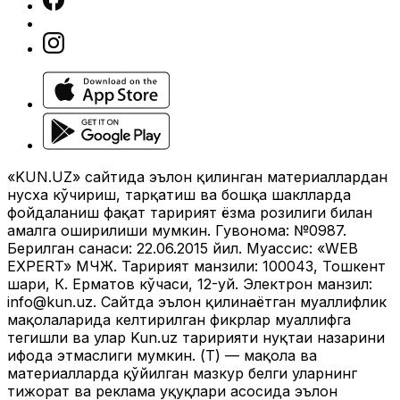
«KUN.UZ» сайтида эълон қилинган материаллардан
нусха кўчириш, тарқатиш ва бошқа шаклларда
фойдаланиш фақат таҳририят ёзма розилиги билан
амалга оширилиши мумкин. Гувоҳнома: №0987.
Берилган санаси: 22.06.2015 йил. Муассис: «WEB
EXPERT» МЧЖ. Таҳририят манзили: 100043, Тошкент
шаҳри, К. Ерматов кўчаси, 12-уй. Электрон манзил:
info@kun.uz
. Сайтда эълон қилинаётган муаллифлик
мақолаларида келтирилган фикрлар муаллифга
тегишли ва улар Kun.uz таҳририяти нуқтаи назарини
ифода этмаслиги мумкин. (Т) — мақола ва
материалларда қўйилган мазкур белги уларнинг
тижорат ва реклама ҳуқуқлари асосида эълон