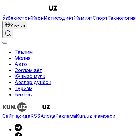
Ўзбекистон
Жаҳон
Иқтисодиёт
Жамият
Спорт
Технология
Ўзбекча
Таълим
Молия
Авто
Соғлом ҳаёт
Кўчмас мулк
Аёллар дунёси
Туризм
Бизнес
Сайт ҳақида
RSS
Алоқа
Реклама
Kun.uz жамоаси