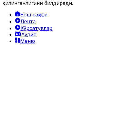
қилинганлигини билдиради.
Бош саҳифа
Лента
Кўрсатувлар
Аудио
Меню